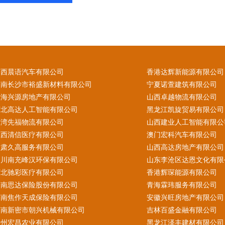
山西晨语汽车有限公司
香港达辉新能源有限公司
湖南长沙市裕盛新材料有限公司
宁夏诺萱建筑有限公司
青海兴源房地产有限公司
山西卓越物流有限公司
河北高达人工智能有限公司
黑龙江凯旋贸易有限公司
台湾先福物流有限公司
山西建业人工智能有限公
江西清信医疗有限公司
澳门宏科汽车有限公司
甘肃久高服务有限公司
山西高达房地产有限公司
四川南充峰汉环保有限公司
山东李沧区达恩文化有限
河北驰彩医疗有限公司
香港辉琛能源有限公司
云南思达保险股份有限公司
青海霖玮服务有限公司
河南焦作天成保险有限公司
安徽兴旺房地产有限公司
河南新密市朝兴机械有限公司
吉林百盛金融有限公司
贵州宏昌农业有限公司
黑龙江泽丰建材有限公司